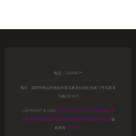
电话：1304987**
地址：深圳市南山区南头街道马家龙社区虹步路15号马家龙
18栋302A20
COPYRIGHT © 2026
WWW.QIQUANOX.COM
网站建设与
运营
深圳市恒鑫衍生数据科技有限公司
网站建设与运营
版
权所有
SITEMAP