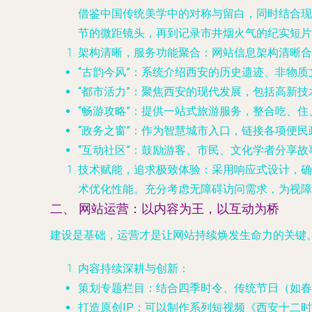
借鉴中国传统美学中的对称与留白，同时结合现
节的微距镜头，再到记录市井烟火气的纪实短片
架构清晰，服务功能聚合
：网站信息架构清晰合
“古韵今风”
：系统介绍西安的历史遗迹、非物质文
“都市活力”
：聚焦西安的现代发展，包括高新技
“畅游攻略”
：提供一站式旅游服务，整合吃、住
“政务之窗”
：作为智慧城市入口，链接各项便民
“互动社区”
：鼓励游客、市民、文化学者分享故
技术赋能，追求极致体验
：采用响应式设计，确
术优化性能。充分考虑无障碍访问需求，为视障
二、 网站运营：以内容为王，以互动为桥
建设是基础，运营才是让网站持续焕发生命力的关键。
内容持续深耕与创新
：
策划专题栏目
：结合四季时令、传统节日（如春
打造原创IP
：可以制作系列短视频《西安十二时