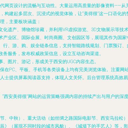
代网页设计的流畅与互动性。大量运用高质量的影像资料——从
，构建起多层次、沉浸式的视觉体验，让“美得很”这一口语化
理，主要板块涵盖：
化遗产、博物馆珍藏，并利用VR虚拟游览、3D文物展示等技术
术产业区、国际会展、时尚商圈、文创园区等，展现其作为国家
、行、游、购、娱全链条信息，支持智能路线规划、门票预订、
政务服务，发布权威政策信息，设立互动咨询渠道。
事、图片、游记，形成关于西安的UGC内容生态。
保在PC、平板、手机等各类设备上均有完美浏览体验。注重网站
人士提供屏幕阅读器支持，体现人文关怀。后台管理系统高效易
“西安美得很”网站的运营策略强调内容的持续产出与用户的深
节、中秋）、重大活动（如丝绸之路国际电影节、西安马拉松）
辰》（展现不同时段的城市风貌）、《城墙下的手艺人》等，形