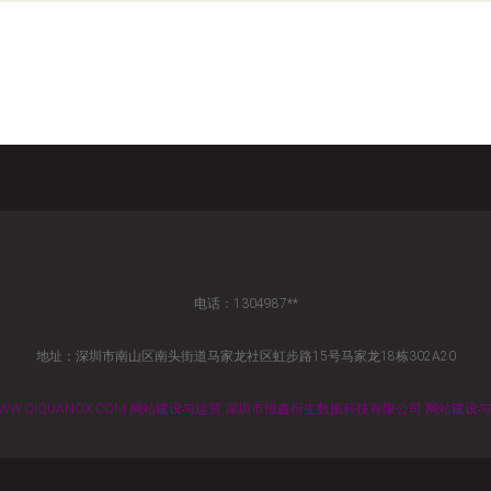
电话：1304987**
地址：深圳市南山区南头街道马家龙社区虹步路15号马家龙18栋302A20
WW.QIQUANOX.COM
网站建设与运营
深圳市恒鑫衍生数据科技有限公司
网站建设与